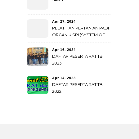
Apr 27, 2024
PELATIHAN PERTANIAN PADI
ORGANIK SRI (SYSTEM OF
RICE INTENSIFICATION)
SEBAGAI UPAYA STRATEGIS
Apr 16, 2024
KEMANDIRIAN PETANI.
DAFTAR PESERTA RAT TB
2023
Apr 14, 2023
DAFTAR PESERTA RAT TB
2022