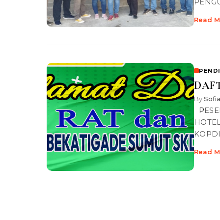
PENG
Read M
PEND
DAFT
By
Sofi
PESERTA SEMINAR DAN RAT TB 2022 TANGGAL 14 – 16 APRIL 2023,
HOTE
KOPDI
Read M