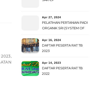
Apr 27, 2024
PELATIHAN PERTANIAN PADI
ORGANIK SRI (SYSTEM OF
RICE INTENSIFICATION)
SEBAGAI UPAYA STRATEGIS
Apr 16, 2024
KEMANDIRIAN PETANI.
DAFTAR PESERTA RAT TB
2023
BATAN
Apr 14, 2023
DAFTAR PESERTA RAT TB
2022